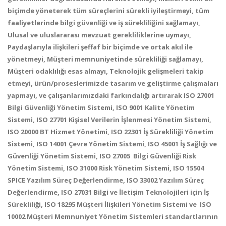
biçimde yöneterek tüm süreçlerini sürekli iyileştirmeyi, tüm
faaliyetlerinde bilgi güvenliği ve iş sürekliliğini sağlamayı,
Ulusal ve uluslararası mevzuat gerekliliklerine uymayı,
Paydaşlarıyla ilişkileri şeffaf bir biçimde ve ortak akıl ile
yönetmeyi, Müşteri memnuniyetinde sürekliliği sağlamayı,
Müşteri odaklılığı esas almayı, Teknolojik gelişmeleri takip
etmeyi, ürün/proseslerimizde tasarım ve geliştirme çalışmaları
yapmayı, ve çalışanlarımızdaki farkındalığı artırarak ISO 27001
Bilgi Güvenliği Yönetim Sistemi, ISO 9001 Kalite Yönetim
Sistemi, ISO 27701 Kişisel Verilerin İşlenmesi Yönetim Sistemi,
ISO 20000 BT Hizmet Yönetimi, ISO 22301 İş Sürekliliği Yönetim
Sistemi, ISO 14001 Çevre Yönetim Sistemi, ISO 45001 İş Sağlığı ve
Güvenliği Yönetim Sistemi, ISO 27005 Bilgi Güvenliği Risk
Yönetim Sistemi, ISO 31000 Risk Yönetim Sistemi, ISO 15504
SPICE Yazılım Süreç Değerlendirme, ISO 33002 Yazılım Süreç
Değerlendirme, ISO 27031 Bilgi ve İletişim Teknolojileri için İş
Sürekliliği, ISO 18295 Müşteri İlişkileri Yönetim Sistemi ve ISO
10002 Müşteri Memnuniyet Yönetim Sistemleri standartlarının