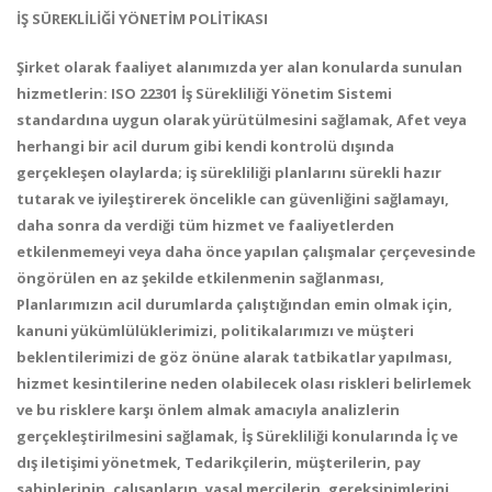
İŞ SÜREKLİLİĞİ YÖNETİM POLİTİKASI
Şirket olarak faaliyet alanımızda yer alan konularda sunulan
hizmetlerin: ISO 22301 İş Sürekliliği Yönetim Sistemi
standardına uygun olarak yürütülmesini sağlamak, Afet veya
herhangi bir acil durum gibi kendi kontrolü dışında
gerçekleşen olaylarda; iş sürekliliği planlarını sürekli hazır
tutarak ve iyileştirerek öncelikle can güvenliğini sağlamayı,
daha sonra da verdiği tüm hizmet ve faaliyetlerden
etkilenmemeyi veya daha önce yapılan çalışmalar çerçevesinde
öngörülen en az şekilde etkilenmenin sağlanması,
Planlarımızın acil durumlarda çalıştığından emin olmak için,
kanuni yükümlülüklerimizi, politikalarımızı ve müşteri
beklentilerimizi de göz önüne alarak tatbikatlar yapılması,
hizmet kesintilerine neden olabilecek olası riskleri belirlemek
ve bu risklere karşı önlem almak amacıyla analizlerin
gerçekleştirilmesini sağlamak, İş Sürekliliği konularında İç ve
dış iletişimi yönetmek, Tedarikçilerin, müşterilerin, pay
sahiplerinin, çalışanların, yasal mercilerin, gereksinimlerini