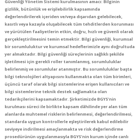
Güvenliği Yönetim Sistemi kurulmasının amacı: Bilginin
gizlilik, bütünlük ve erişilebilirlik kapsamında
değerlendirilerek içeriden ve/veya dışarıdan gelebilecek,
kasıtlı veya kazayla oluşabilecek tüm tehditlerden korunması
ve yürütülen faaliyetlerin etkin, doğru, hızlı ve güvenli olarak
gerçekleştirilmesini temin etmektir. Bilgi güvenliği, kurumsal
bir sorumluluktur ve kurumsal hedeflerimizle aynı doğrultuda
yer almaktadır. Bilgi güvenliği süreçlerinin sağlıklı şekilde
işletilmesi için gerekli roller tanımlanmış, sorumluluklar
belirlenmiş ve sorumlular atanmıştır. Bu sorumluluklar başta
bilgi teknolojileri altyapısını kullanmakta olan tüm birimleri,
üçüncü taraf olarak bilgi sistemlerine erişen kullanıcıları ve
bilgi sistemlerine teknik destek sağlamakta olan
tedarikçilerini kapsamaktadır. Şirketimizde BGYS’nin
kurulması süreci ile birlikte kapsam dâhilinde yer alan tüm
alanlarda muhtemel risklerin belirlenmesi, değerlendirilmesi,
standarda uygun kontrollerle eşleştirilerek kabul edilebilir
seviyeye indirilmesi amaçlanmakta ve risk değerlendirme
prosedürünün uygulanmasıyla BGYS’nin kurum içinde canlı