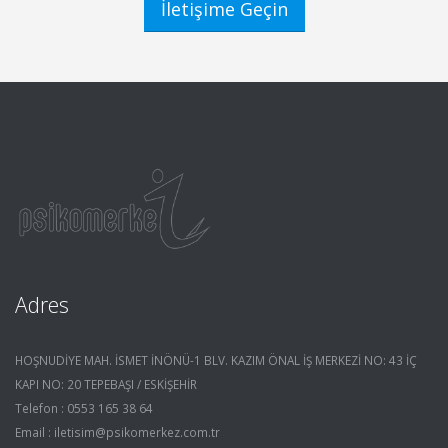
İletişime Geçin
Adres
HOŞNUDİYE MAH. İSMET İNÖNÜ-1 BLV. KAZIM ÖNAL İŞ MERKEZİ NO: 43 İÇ
KAPI NO: 20 TEPEBAŞI / ESKİŞEHİR
Telefon : 0553 165 38 64
Email : iletisim@psikomerkez.com.tr