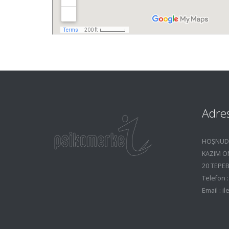
Adre
HOŞNUDİ
KAZIM ÖN
20 TEPEB
Telefon :
Email : 