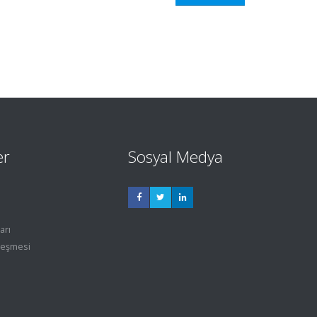
er
Sosyal Medya
arı
leşmesi