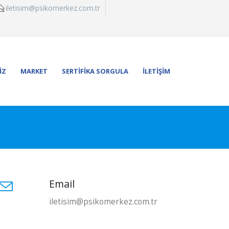
iletisim@psikomerkez.com.tr
İZ
MARKET
SERTİFİKA SORGULA
İLETİŞİM
Email
iletisim@psikomerkez.com.tr