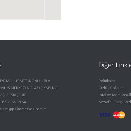
s
Diğer Linkl
YE MAH. İSMET İNÖNÜ-1 BLV.
Politikalar
AL İŞ MERKEZİ NO: 43 İÇ KAPI NO:
Gizlilik Politikası
AŞI / ESKİŞEHİR
İptal ve İade Koşull
 0553 165 38 64
Mesafeli Satış Söz
iletisim@psikomerkez.com.tr