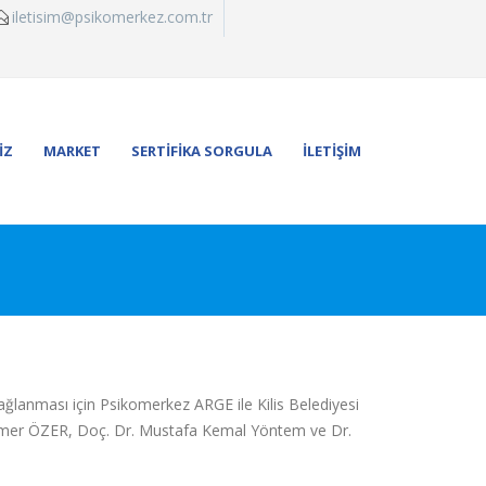
iletisim@psikomerkez.com.tr
İZ
MARKET
SERTİFİKA SORGULA
İLETİŞİM
ağlanması için Psikomerkez ARGE ile Kilis Belediyesi
 Ömer ÖZER, Doç. Dr. Mustafa Kemal Yöntem ve Dr.