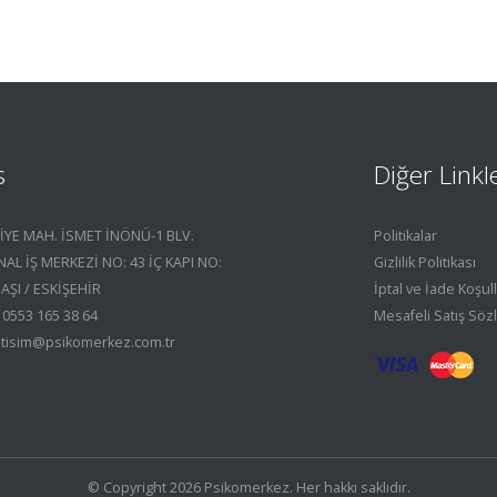
s
Diğer Linkl
YE MAH. İSMET İNÖNÜ-1 BLV.
Politikalar
AL İŞ MERKEZİ NO: 43 İÇ KAPI NO:
Gizlilik Politikası
AŞI / ESKİŞEHİR
İptal ve İade Koşull
 0553 165 38 64
Mesafeli Satış Söz
iletisim@psikomerkez.com.tr
© Copyright 2026 Psikomerkez. Her hakkı saklıdır.