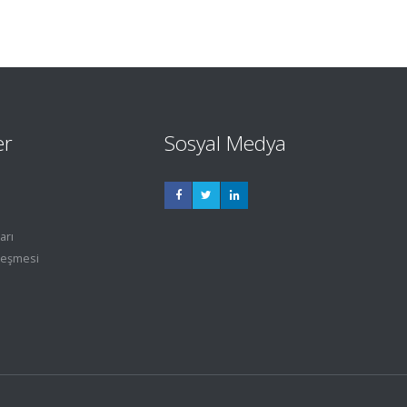
er
Sosyal Medya
arı
leşmesi