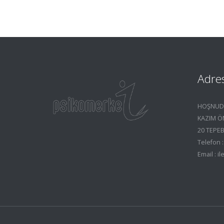
Adre
HOŞNUDİ
KAZIM ÖN
20 TEPEB
Telefon :
Email : 